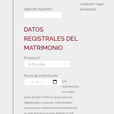
cualquier lugar,
Segundo Apellido*
evitándole
DATOS
REGISTRALES DEL
MATRIMONIO
Provincia*

Fecha de matrimonio*
Los
matrimonios
ocurridos
antes del año 1950 no se encuentran
digitalizados, y que por tanto pueden
provocar un retraso en la tramitación de
su solicitud en el propio Registro Civil.