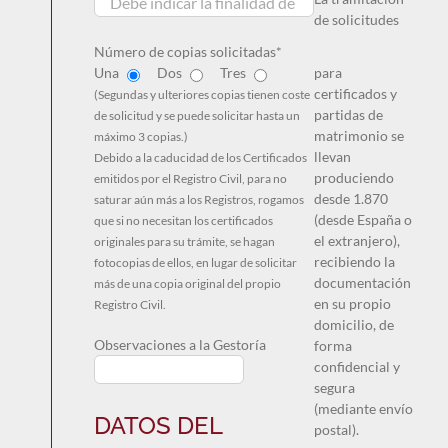
de solicitudes
Número de copias solicitadas*
Una
Dos
Tres
para
certificados y
(Segundas y ulteriores copias tienen coste
partidas de
de solicitud y se puede solicitar hasta un
matrimonio se
máximo 3 copias.)
llevan
Debido a la caducidad de los Certificados
produciendo
emitidos por el Registro Civil, para no
desde 1.870
saturar aún más a los Registros, rogamos
(desde España o
que si no necesitan los certificados
el extranjero),
originales para su trámite, se hagan
recibiendo la
fotocopias de ellos, en lugar de solicitar
documentación
más de una copia original del propio
en su propio
Registro Civil.
domicilio, de
Observaciones a la Gestoría
forma
confidencial y
segura
(mediante envío
DATOS DEL
postal).