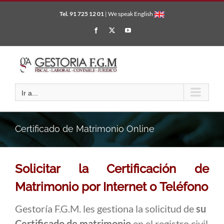
Saltar
Tel. 91 725 12 01
| We speak English
al
contenido
Facebook
X
YouTube
Ir a...
Certificado de Matrimonio Online
Solicitar la Certificación de
Matrimonio por Internet o
Teléfono
Gestoría F.G.M. les gestiona la solicitud de
su
Certificado de matrimonio
en el registro civil